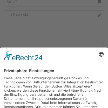
DR. ALDER´S
TIERNAHRUNG GMBH
Käseberg 1
06618 Wethau